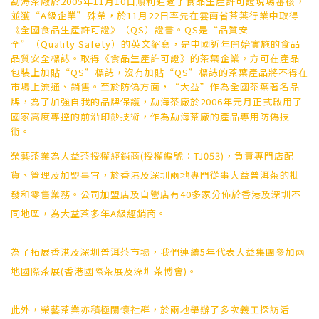
勐海茶廠於2005年11月10日順利通過了食品生產許可證現場審核，
並獲“A級企業”殊榮，於11月22日率先在雲南省茶葉行業中取得
《全國食品生產許可證》（QS）證書。QS是“品質安
全”（Quality Safety）的英文縮寫，是中國近年開始實施的食品
品質安全標誌。取得《食品生產許可證》的茶葉企業，方可在產品
包裝上加貼“QS”標誌，沒有加貼“QS”標誌的茶葉產品將不得在
市場上流通、銷售。
至於防偽方面，“大益”作為全國茶葉著名品
牌，為了加強自我的品牌保護，勐海茶廠於2006年元月正式啟用了
國家高度專控的前沿印鈔技術，作為勐海茶廠的產品專用防偽技
術。
榮藝茶業為大益茶授權經銷商(授權編號：TJ053)，負責專門店配
貨、管理及加盟事宜，於香港及深圳兩地專門從事大益普洱茶的批
發和零售業務。公司加盟店及自營店有40多家分佈於香港及深圳不
同地區，為大益茶多年A級經銷商。
為了拓展香港及深圳普洱茶市場，我們連續5年代表大益集團參加兩
地國際茶展(香港國際茶展及深圳茶博會)。
此外，榮藝茶業亦積極關懷社群，於兩地舉辦了多次義工探訪活