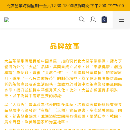
門店營業時間星期一至六12:30-18:00取貨時間:下午2:00-下午5:00
品牌故事
大益茶業集團是目前中國首屈一指的現代化大型茶業集團，擁有享
譽海內外的“大益”品牌。集團自成立以來，以“奉獻健康，創造
和諧”為使命，遵循“共贏合作”、“創造和分享價值”的發展原
則，秉承“一心只為做好茶”的制茶精神，為全球消費者提供高品
質的茶葉產品及茶生活服務，並致力於引領中國茶產業發展至國際
水準，提升並弘揚中華優秀茶文化。此外，大益亦曾獲得多項殊
榮，以下為其中兩項重要的認證:
以“大益牌”普洱茶為代表的眾多產品，均獲國家環保總局有機食
品發展中心頒發的“有機”（天然）食品證書，多次榮獲國際、國
家、部省級金銀獎，並通過歐盟國際有機認證，遠銷日本、韓國、
馬來西亞、歐美等國家和港臺地區。