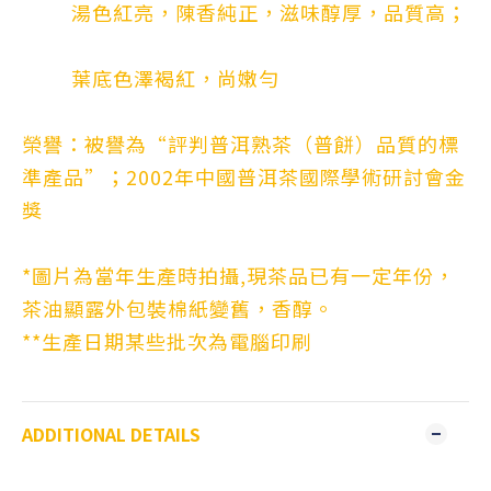
湯色紅亮，陳香純正，滋味醇厚，品質高；
葉底色澤褐紅，尚嫩勻
榮譽：被譽為“評判普洱熟茶（普餅）品質的標
準產品”；2002年中國普洱茶國際學術研討會金
獎
*圖片為當年生產時拍攝,現茶品已有一定年份，
茶油顯露外包裝棉紙變舊，香醇。
**生產日期某些批次為電腦印刷
ADDITIONAL DETAILS