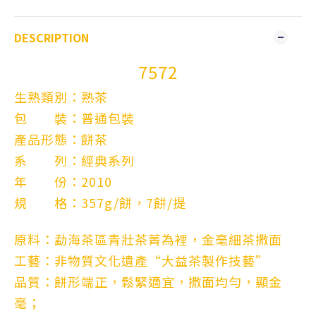
DESCRIPTION
7572
生熟類別：熟茶
包 裝：普通包裝
產品形態：餅茶
系 列：經典系列
年 份：2010
規 格：357g/餅，7餅/提
原料：勐海茶區青壯茶菁為裡，金毫細茶撒面
工藝：非物質文化遺產“大益茶製作技藝”
品質：餅形端正，鬆緊適宜，撒面均勻，顯金
毫；