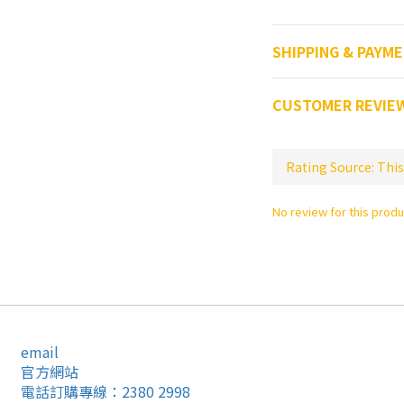
SHIPPING & PAYM
CUSTOMER REVIE
No review for this produ
email
官方網站
電話訂購專線：2380 2998