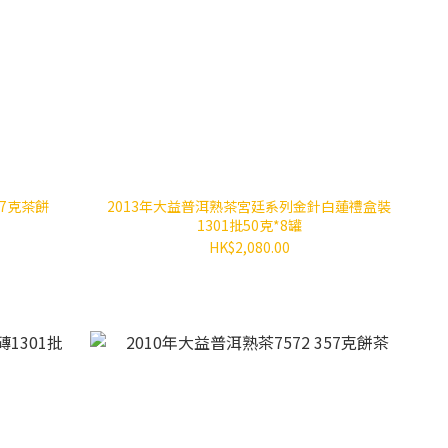
57克茶餅
2013年大益普洱熟茶宮廷系列金針白蓮禮盒裝
1301批50克*8罐
HK$2,080.00