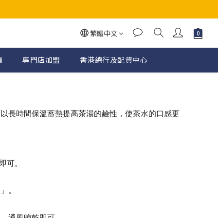
繁體中文
頁
專門店加盟
香港總行及配貨中心
可以長時間保溫蓄熱提高茶湯的鹼性，使茶水的口感更
即可。
味」。
置，通風晾乾即可。