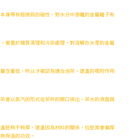
，本身帶有極微弱的磁性，對水分中游離的金屬離子有
理，著重於雜質清理和污染處理，對溶解在水里的金屬
金屬含量低，所以才被認為適合泡茶。建盞的吸附作用
熱茶會以蒸汽的形式從茶杯的開口排出，茶水的液面與
看盞胚夠不夠厚，建盞因為材料的關係，拉胚常會偏厚
吸熱保溫的功效。