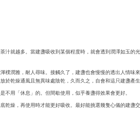
的茶汁就越多。當建盞吸收到某個程度時，就會透到潤澤如玉的
，渾樸潤雅，耐人尋味。接觸久了，建盞也會慢慢的透出人情味
後放於乾燥通風且無異味處陰乾，久而久之，自會和這只建盞產
，是不用「休息」的。但間歇使用，似乎養盞得效果會更好。
徹底乾燥，再使用時才能更好吸收。最好能挑選幾隻心儀的建盞