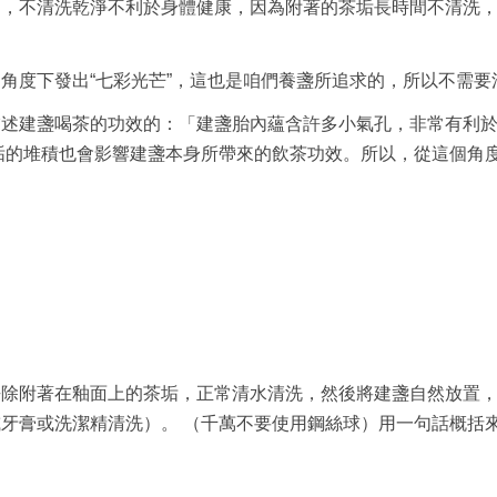
的，不清洗乾淨不利於身體健康，因為附著的茶垢長時間不清洗
角度下發出“七彩光芒”，這也是咱們養盞所追求的，所以不需要
描述建盞喝茶的功效的：「建盞胎內蘊含許多小氣孔，非常有利
垢的堆積也會影響建盞本身所帶來的飲茶功效。所以，從這個角
除附著在釉面上的茶垢，正常清水清洗，然後​​將建盞自然放置
牙膏或洗潔精清洗）。 （千萬不要使用鋼絲球）用一句話概括來