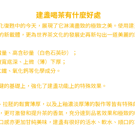
建盞喝茶有什麼好處
化復甦中的今天，展現了它淋漓盡致的極致之美。使用建
的新載體，更為世界茶文化的發展史再新勾出一道美麗的
鐵量、高含砂量（白色石英砂）；
腹寬底深、上微（薄）下厚；
二鐵、氧化鈣等化學成分。
健的基礎上，強化了建盞功能上的特殊效果。
拉胚的鬆實薄厚，以及上釉濃淡厚薄的製作等皆有特殊
，更可激發和提升茶的香氣，充分達到品茗效果和極致的
口感亦更加甘純美味，建盞有很好的活水、軟水、順口的