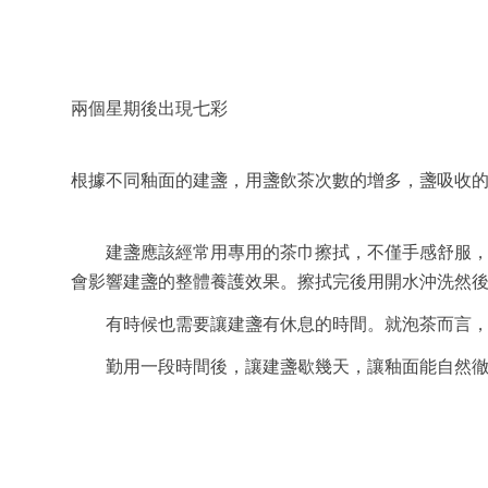
兩個星期後出現七彩
根據不同釉面的建盞，用盞飲茶次數的增多，盞吸收
建盞應該經常用專用的茶巾擦拭，不僅手感舒服
會影響建盞的整體養護效果。擦拭完後用開水沖洗然
有時候也需要讓建盞有休息的時間。就泡茶而言
勤用一段時間後，讓建盞歇幾天，讓釉面能自然