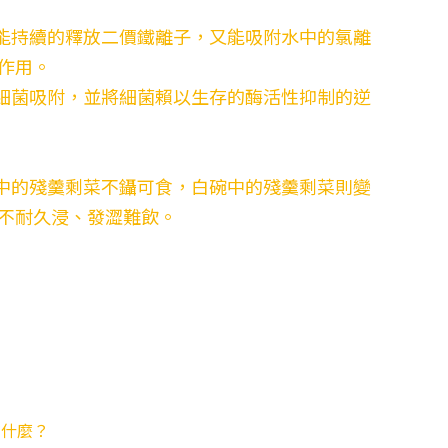
能持續的釋放二價鐵離子，又能吸附水中的氯離
作用。
細菌吸附，並將細菌賴以生存的酶活性抑制的逆
中的殘羹剩菜不鑷可食，白碗中的殘羹剩菜則變
不耐久浸、發澀難飲。
有什麼？