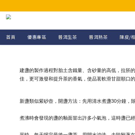
首頁
優惠專區
普洱生茶
普洱熟茶
陳皮/
建盞的製作過程對胎土含鐵量、含砂量的高低，拉胚
佳，更可激發和提升茶的香氣，使品茗軟滑甘甜順口
新盞類似紫砂壺，開盞方法：先用清水煮盞30分鐘，
煮沸時會發現的盞的釉面冒出許多小氣泡，這時盞已
平時，每天喝完最後一盞茶，用開水沖洗，去除附著