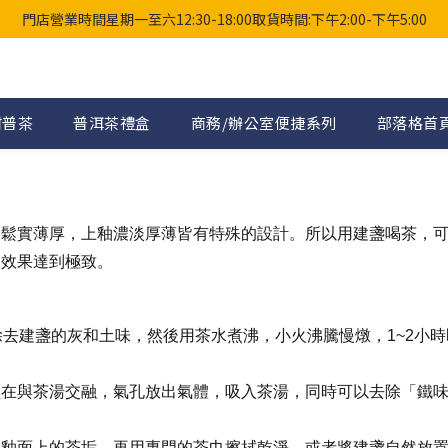
門店營業時間星期一至六12:30-18:00取貨時間:下午2:00-下午5:00
柑普茶
普洱茶禮盒
商務/辦公室便捷系列
部落格首
的鬆實薄厚，上釉濃淡厚薄皆有特殊的設計。所以用建盞喝茶，
的效果達到極致。
除去建盞的灰和土味，然後用茶水煮沸，小火沸騰慢燉，1~2小時
經在與茶湯交融，氣孔放出氣體，吸入茶湯，同時可以去除「鐵
在釉面上的茶垢，再用專門的茶巾擦拭乾淨，或者將建盞自然放