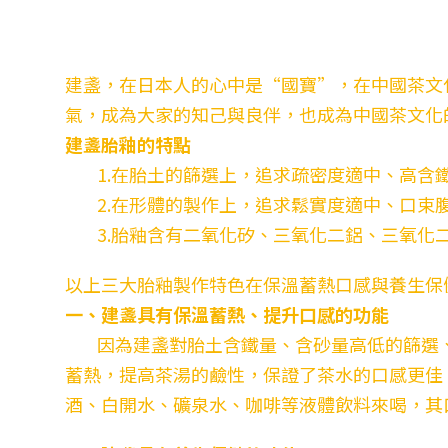
建盞，在日本人的心中是“國寶”，在中國茶文
氣，成為大家的知己與良伴，也成為中國茶文化
建盞胎釉的特點
1.在胎土的篩選上，追求疏密度適中、高含
2.在形體的製作上，追求鬆實度適中、口束
3.胎釉含有二氧化矽、三氧化二鋁、三氧化
以上三大胎釉製作特色在保溫蓄熱口感與養生保
一、建盞具有保溫蓄熱、提升口感的功能
因為建盞對胎土含鐵量、含砂量高低的篩選、
蓄熱，提高茶湯的鹼性，保證了茶水的口感更佳
酒、白開水、礦泉水、咖啡等液體飲料來喝，其