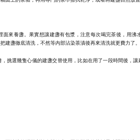
裡面來養盞。果實想讓建盞有包漿，注意每次喝完茶後，用沸
要把建盞徹底清洗，不然等內部沾染茶漬後再來清洗就更費力了
盞，挑選幾隻心儀的建盞交替使用，比如在用了一段時間後，讓