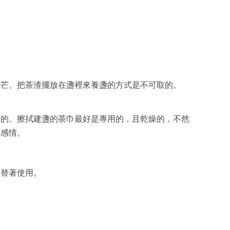
光芒。把茶渣擺放在盞裡來養盞的方式是不可取的。
來的。擦拭建盞的茶巾最好是專用的，且乾燥的，不然
生感情。
交替著使用。