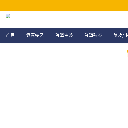
首頁
優惠專區
普洱生茶
普洱熟茶
陳皮/