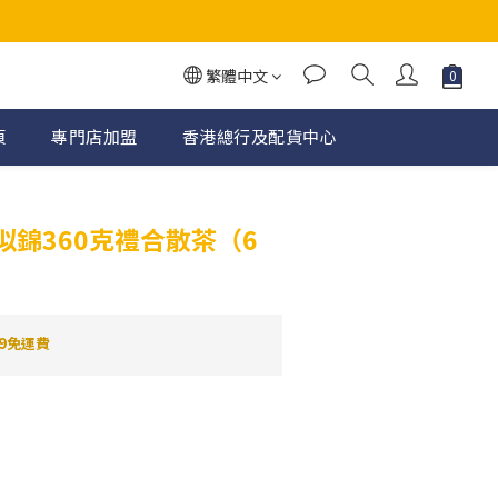
繁體中文
頁
專門店加盟
香港總行及配貨中心
立即購買
似錦360克禮合散茶（6
）
9免運費