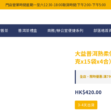
門店營業時間星期一至六12:30-18:00取貨時間:下午2:00-下午5:00
柑普茶
普洱茶禮盒
商務/辦公室便捷系列
部落格首
大益普洱熟柔
克x15袋x4合
全店，限時優惠:滿79
HK$420.00
3-4天出貨