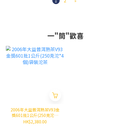
1
2
»
一"筒"歡喜
2006年大益普洱熟茶V93金
獎601批1公斤(250克沱*4
個)袋裝沱茶
HK$2,380.00