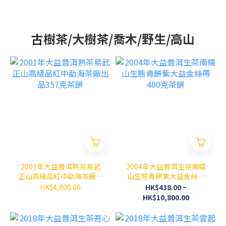
古樹茶/大樹茶/喬木/野生/高山
2001年大益普洱熟茶易武
2004年大益普洱生茶南糯
正山高級品紅中勐海茶廠出
山生態青餅紫大益金絲帶
品357克茶餅
400克茶餅
HK$4,800.00
HK$438.00 ~
HK$10,800.00