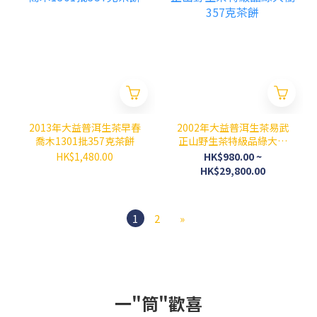
2013年大益普洱生茶早春
2002年大益普洱生茶易武
喬木1301批357克茶餅
正山野生茶特級品綠大樹
357克茶餅
HK$1,480.00
HK$980.00 ~
HK$29,800.00
1
2
»
一"筒"歡喜