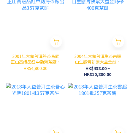
2001年大益普洱熟茶易武
2004年大益普洱生茶南糯
正山高級品紅中勐海茶廠出
山生態青餅紫大益金絲帶
品357克茶餅
400克茶餅
HK$4,800.00
HK$438.00 ~
HK$10,800.00