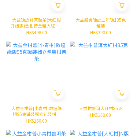
大益陳皮普洱熟茶(大紅柑
大益新會陳皮三年陳135克
升級版)金柑普金罐大紅柑N
罐裝
版200克
HK$498.00
HK$390.00
大益金柑普[小青柑]敦煌綠
大益柑普洱大紅柑85克
版95克罐裝獨立包裝柑普
HK$160.00
茶
HK$160.00