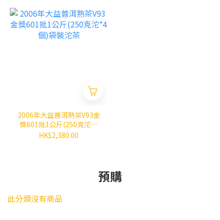
2006年大益普洱熟茶V93金
獎601批1公斤(250克沱*4
個)袋裝沱茶
HK$2,380.00
預購
此分類沒有商品