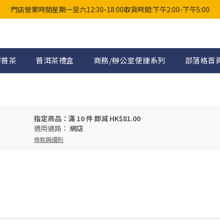
門店營業時間星期一至六12:30-18:00取貨時間:下午2:00-下午5:00
柑普茶
普洱茶禮盒
商務/辦公室便捷系列
部落格首
指定商品：滿 10 件 即減 HK$81.00
適用通路：
網店
條款與細則