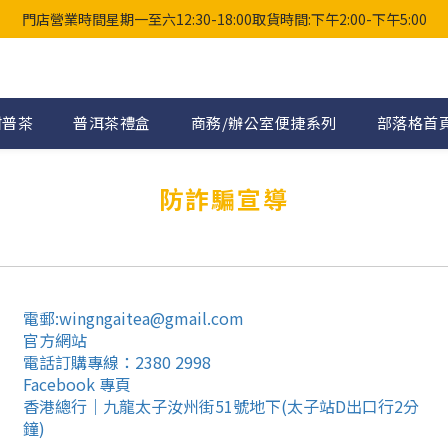
門店營業時間星期一至六12:30-18:00取貨時間:下午2:00-下午5:00
柑普茶
普洱茶禮盒
商務/辦公室便捷系列
部落格首
防詐騙宣導
電郵:wingngaitea@gmail.com
官方網站
電話訂購專線：2380 2998
Facebook 專頁
香港總行｜九龍太子汝州街51號地下(太子站D出口行2分
鐘)