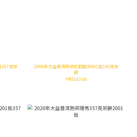
357克茶
2009年大益普洱熟茶紅韵圓茶901批100克茶
餅
HK$310.00