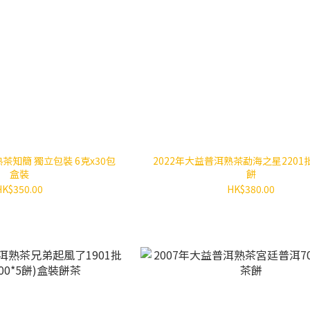
茶知簡 獨立包裝 6克x30包
2022年大益普洱熟茶勐海之星2201批
盒裝
餅
HK$350.00
HK$380.00