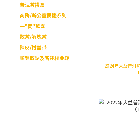
普洱茶禮盒
商務/辦公室便捷系列
一"筒"歡喜
散茶/解塊茶
陳皮/柑普茶
順豐取點及智能櫃免運
2024年大益普洱熟