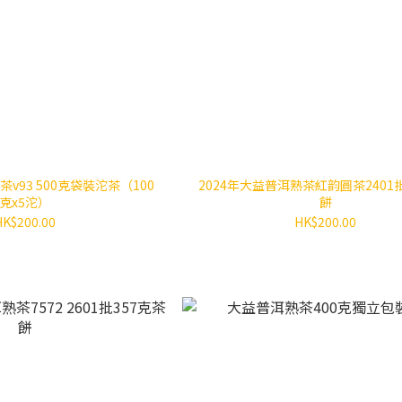
茶v93 500克袋裝沱茶（100
2024年大益普洱熟茶紅韵圓茶2401批
克x5沱）
餅
HK$200.00
HK$200.00