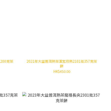
200克茶
2021年大益普洱熟茶漢宮月熟2101批357克茶
餅
HK$450.00