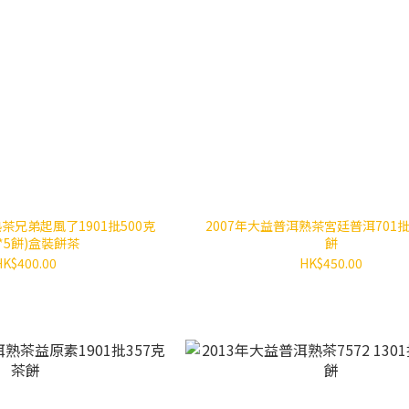
茶兄弟起風了1901批500克
2007年大益普洱熟茶宮廷普洱701批
0*5餅)盒裝餅茶
餅
HK$400.00
HK$450.00