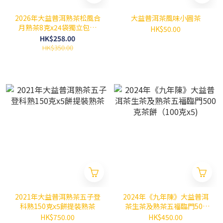
2026年大益普洱熟茶松風合
大益普洱茶風味小圓茶
月熟茶8克x24袋獨立包裝
HK$50.00
（192g)
HK$258.00
HK$350.00
2021年大益普洱熟茶五子登
2024年《九年陳》大益普洱
科熟150克x5餅提裝熟茶
茶生茶及熟茶五福臨門500
克茶餅（100克x5)
HK$750.00
HK$450.00