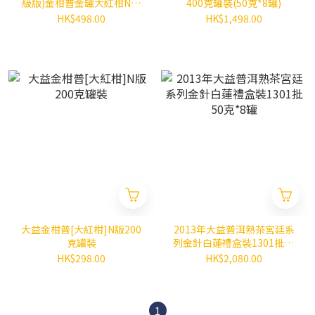
級版)金柑普金罐大紅柑N版
400克罐裝(50克*8罐)
200克
HK$498.00
HK$1,498.00
大益金柑普[大紅柑]N版200
2013年大益普洱熟茶宮廷系
克罐裝
列金針白蓮禮盒裝1301批50
克*8罐
HK$298.00
HK$2,080.00
1