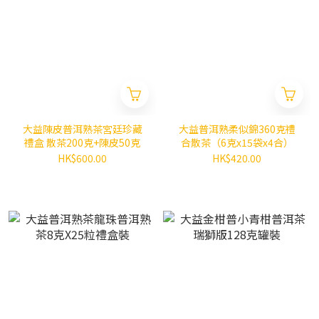
大益陳皮普洱熟茶宮廷珍藏
大益普洱熟柔似錦360克禮
禮盒 散茶200克+陳皮50克
合散茶（6克x15袋x4合）
HK$600.00
HK$420.00