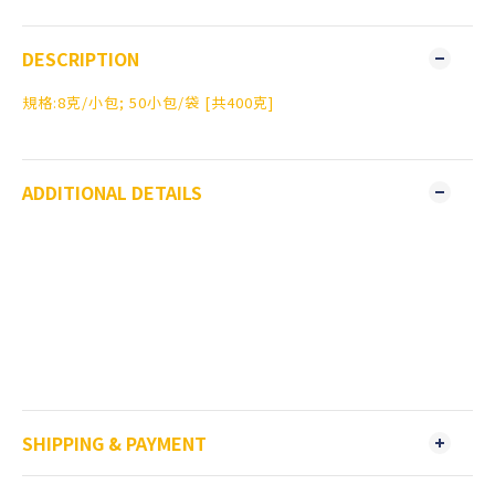
DESCRIPTION
規格:8克/小包; 50小包/袋 [共400克]
ADDITIONAL DETAILS
SHIPPING & PAYMENT