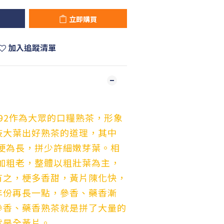
立即購買
加入追蹤清單
8592作為大眾的口糧熟茶，形象
枝大葉出好熟茶的道理，其中
多梗為長，拼少許細嫩芽葉。相
更加粗老，整體以粗壯葉為主，
有之，梗多香甜，黃片陳化快，
年份再長一點，參香、藥香漸
參香、藥香熟茶就是拼了大量的
就是全黃片。