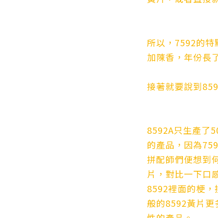
所以，7592的
加陳香，年份長
接著就要說到859
8592A只生產
的產品，因為75
拼配師們便想到何
片，對比一下口
8592裡面的梗，
般的8592黃片
性的產品。