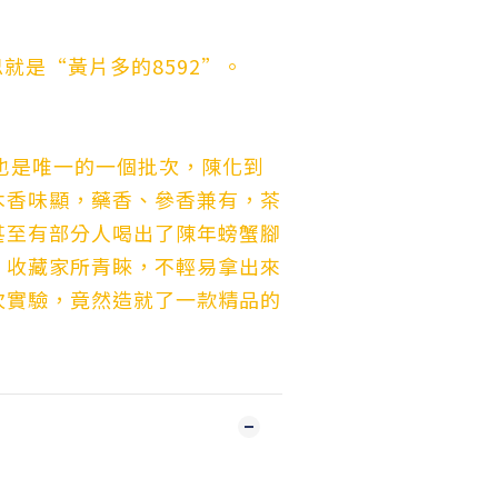
思就是“黃片多的8592”。
A，也是唯一的一個批次，陳化到
木香味顯，藥香、參香兼有，茶
甚至有部分人喝出了陳年螃蟹腳
、收藏家所青睞，不輕易拿出來
次實驗，竟然造就了一款精品的