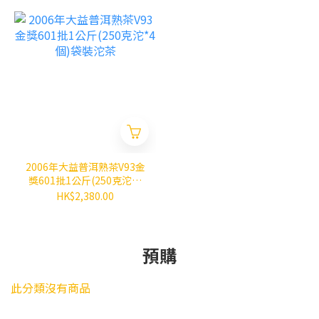
2006年大益普洱熟茶V93金
獎601批1公斤(250克沱*4
個)袋裝沱茶
HK$2,380.00
預購
此分類沒有商品