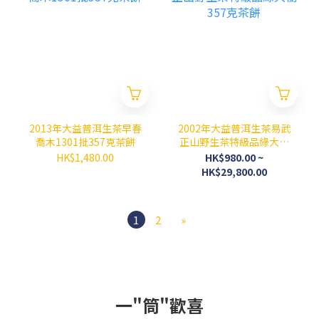
2013年大益普洱生茶早春
2002年大益普洱生茶易武
喬木1301批357克茶餅
正山野生茶特級品綠大樹
357克茶餅
HK$1,480.00
HK$980.00 ~
HK$29,800.00
1
2
»
一"筒"歡喜