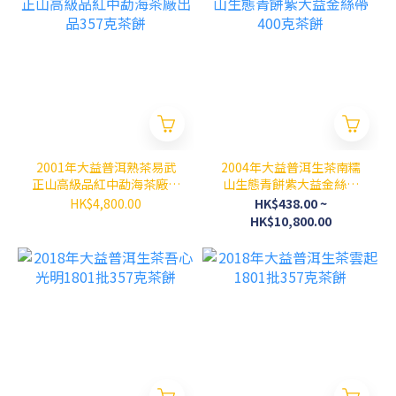
2001年大益普洱熟茶易武
2004年大益普洱生茶南糯
正山高級品紅中勐海茶廠出
山生態青餅紫大益金絲帶
品357克茶餅
400克茶餅
HK$4,800.00
HK$438.00 ~
HK$10,800.00