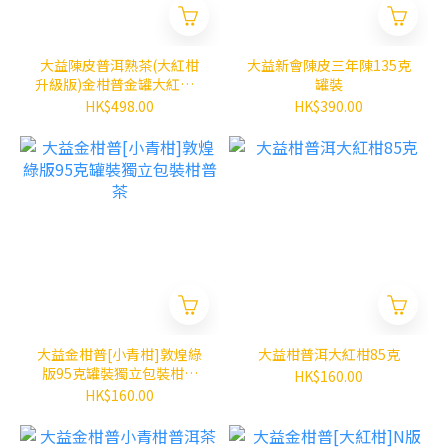
大益陳皮普洱熟茶(大紅柑
大益新會陳皮三年陳135克
升級版)金柑普金罐大紅柑N
罐裝
版200克
HK$498.00
HK$390.00
大益金柑普[小青柑]敦煌綠
大益柑普洱大紅柑85克
版95克罐裝獨立包裝柑普
HK$160.00
茶
HK$160.00