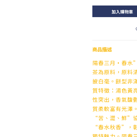
加入購物車
商品描述
陽春三月•春水
茶為原料，原料
披白毫。餅型非
質特徵：湯色黃
性突出，香氣馥
質柔軟富有光澤
“苦、澀、鮮”
“春水秋香”，
獨特魅力。陽春