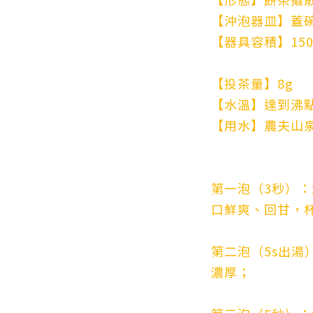
【沖泡器皿】蓋
【器具容積】150
【投茶量】8g
【水溫】達到沸
【用水】農夫山
第一泡（3秒）
口鮮爽、回甘，
第二泡（5s出湯
濃厚；