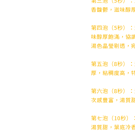
第三泡（5秒）
香馥鬱，滋味醇
第四泡（5秒）
味醇厚飽滿，協
湯色晶瑩剔透，
第五泡（8秒）
厚，粘稠度高，
第六泡（8秒）
次感豐富，湯質
第七泡（10秒）
湯質甜，葉底冷