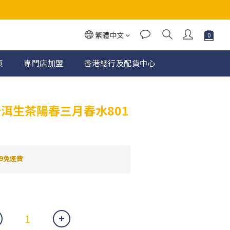
繁體中文
頁
專門店加盟
香港總行及配貨中心
立即購買
普洱生茶陽春三月春水801
9免運費