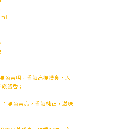
碗
ml
點
泉
：湯色黃明，香氣高揚撲鼻，入
杯底留香；
）：湯色黃亮，香氣純正，滋味