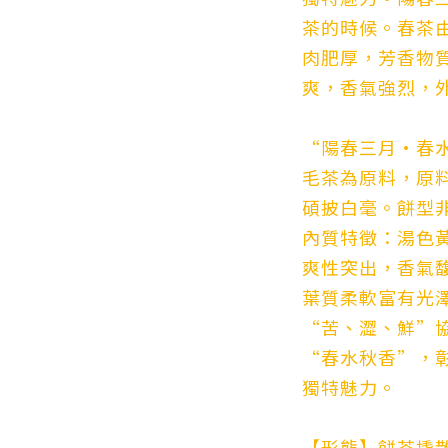
茶的時候。春茶
肉肥厚，芳香物
爽，香氣強烈，
“陽春三月•春
毛茶為原料，原
碩披白毫。餅型
內質特徵：湯色
爽性突出，香氣
葉質柔軟富有光
“苦、澀、鮮”
“春水秋香”，
獨特魅力。
【形態】餅茶撬