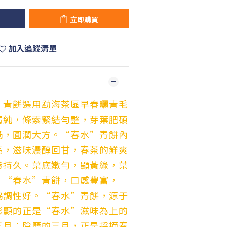
立即購買
加入追蹤清單
”青餅選用勐海茶區早春曬青毛
清純，條索緊結勻整，芽葉肥碩
滿，圓潤大方。“春水”青餅內
亮，滋味濃醇回甘，春茶的鮮爽
鬱持久。葉底嫩勻，顯黃綠，葉
。“春水”青餅，口感豐富，
協調性好。“春水”青餅，源于
彰顯的正是“春水”滋味為上的
三月：陰曆的三月，正是採摘春