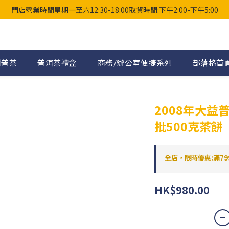
門店營業時間星期一至六12:30-18:00取貨時間:下午2:00-下午5:00
柑普茶
普洱茶禮盒
商務/辦公室便捷系列
部落格首
2008年大益
批500克茶餅
全店，限時優惠:滿79
HK$980.00