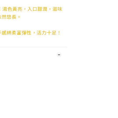
：湯色黃亮，入口甜潤，滋味
依然悠長。
手感綿柔富彈性，活力十足！