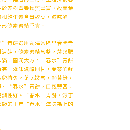
由於茶樹營養物質豐富，故而葉
質和維生素含量較高，滋味鮮
外形條索緊結重實。
水”青餅選用勐海茶區早春曬青
料清純，條索緊結勻整，芽葉肥
非滿，圓潤大方。“春水”青餅
黃亮，滋味濃醇回甘，春茶的鮮
馥鬱持久。葉底嫩勻，顯黃綠，
澤。“春水”青餅，口感豐富，
協調性好。“春水”青餅，源于
彰顯的正是“春水”滋味為上的
散