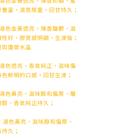
：湯色金黃透亮，陳香初顯，蜜
厚豐富，湯質厚重，回甘特久；
：湯色金黃透亮，陳香馥鬱，滋
調性好，膠質感明顯，生津強；
宛如瓊漿水晶
：湯色透亮，香氣純正，滋味偏
特色鮮明的口感，回甘生津；
：湯色黃亮，滋味醇和偏厚，層
甜醇，香氣純正持久；
：湯色黃亮，滋味醇和偏厚，
香持久；