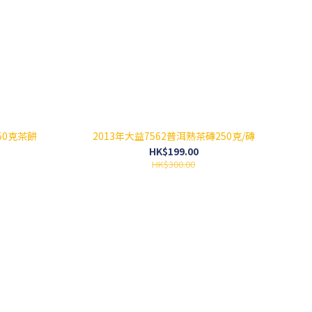
150克茶餅
2013年大益7562普洱熟茶磚250克/磚
HK$199.00
HK$300.00