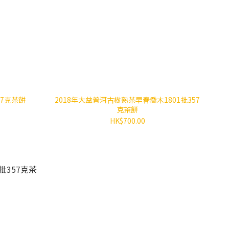
57克茶餅
2018年大益普洱古樹熟茶早春喬木1801批357
克茶餅
HK$700.00